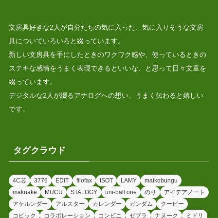
文房具好きな2人が自分たちの気に入った、気に入りそうな文房
具についていろいろと綴っています。
新しい文房具を手にしたときのワクワク感や、使っているときの
ステキな感情をうまく表現できるといいな、と思って日々文章を
綴っています。
デジタルな2人が綴るアナログへの想い、うまく伝わると嬉しい
です。
タグクラウド
4C芯
3776
EDiT
filofax
ISOT
LAMY
maikobungu
makuake
MUCU
STALOGY
uni-ball one
のり
アイデアノート
アケルンダー
アルスター
カレンダー
ガンダム
クーピー
コピック
コラボレーション
コンビニ
ゼブラ
ナヌーク
ミドリ