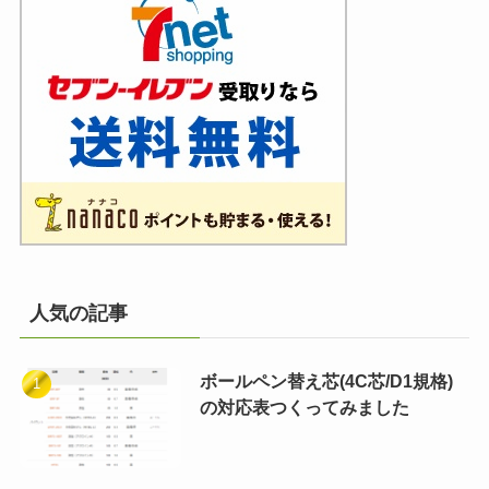
人気の記事
ボールペン替え芯(4C芯/D1規格)
の対応表つくってみました