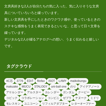
文房具好きな2人が自分たちの気に入った、気に入りそうな文房
具についていろいろと綴っています。
新しい文房具を手にしたときのワクワク感や、使っているときの
ステキな感情をうまく表現できるといいな、と思って日々文章を
綴っています。
デジタルな2人が綴るアナログへの想い、うまく伝わると嬉しい
です。
タグクラウド
4C芯
3776
EDiT
filofax
ISOT
LAMY
maikobungu
makuake
MUCU
STALOGY
uni-ball one
のり
アイデアノート
アケルンダー
アルスター
カレンダー
ガンダム
クーピー
コピック
コラボレーション
コンビニ
ゼブラ
ナヌーク
ミドリ
モレスキン
ユニコーン
リフィルアダプター
レターオープナー