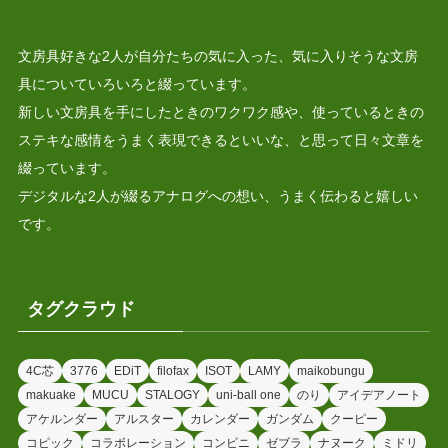
文房具好きな2人が自分たちの気に入った、気に入りそうな文房
具についていろいろと綴っています。
新しい文房具を手にしたときのワクワク感や、使っているときの
ステキな感情をうまく表現できるといいな、と思って日々文章を
綴っています。
デジタルな2人が綴るアナログへの想い、うまく伝わると嬉しい
です。
タグクラウド
4C芯
3776
EDiT
filofax
ISOT
LAMY
maikobungu
makuake
MUCU
STALOGY
uni-ball one
のり
アイデアノート
アケルンダー
アルスター
カレンダー
ガンダム
クーピー
コピック
コラボレーション
コンビニ
ゼブラ
ナヌーク
ミドリ