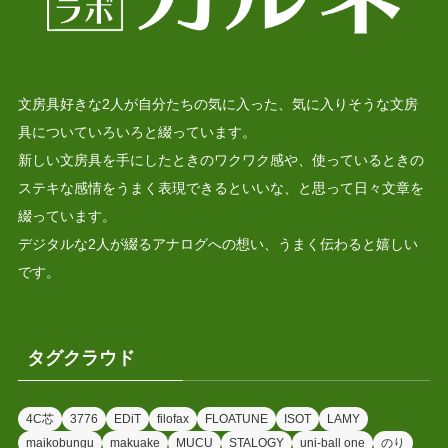
文房具好きな2人が自分たちの気に入った、気に入りそうな文房
具についていろいろと綴っています。
新しい文房具を手にしたときのワクワク感や、使っているときの
ステキな感情をうまく表現できるといいな、と思って日々文章を
綴っています。
デジタルな2人が綴るアナログへの想い、うまく伝わると嬉しい
です。
タグクラウド
4C芯
3776
EDiT
filofax
FLOATUNE
ISOT
LAMY
maikobungu
makuake
MUCU
STALOGY
uni-ball one
のり