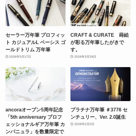
セーラー万年筆 プロフィッ
CRAFT & CURATE 蒔絵
ト カジュアルL ベーシス ゴ
が彩る万年筆したがきで
ールドトリム 万年筆
す。
2026年5月17日
2026年3月29日
ancoraオープン5周年記念
プラチナ万年筆 ＃3776 セ
「5th anniversary プロフ
ンチュリー、Ver. 2.0誕生
ェッショナルギア万年筆 カ
2026年2月2日
ンパニュラ」を数量限定で