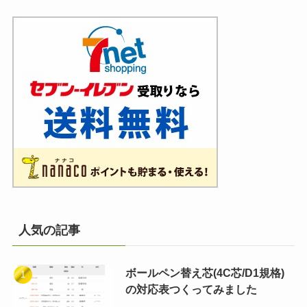
人気の記事
ボールペン替え芯(4C芯/D1規格)
の対応表つくってみました