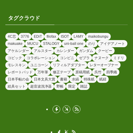
タグクラウド
4C芯
3776
EDiT
filofax
ISOT
LAMY
maikobungu
makuake
MUCU
STALOGY
uni-ball one
のり
アイデアノート
アケルンダー
アルスター
カレンダー
ガンダム
クーピー
コピック
コラボレーション
コンビニ
ゼブラ
ナヌーク
ミドリ
モレスキン
ユニコーン
リフィルアダプター
レターオープナー
レポートパッド
万年筆
修正テープ
原稿用紙
呉竹
四季織
日本手帖の会
日本文具大賞
書籍
水縞
特殊紙
紙紐
絵具セット
超音波洗浄器
野帳
限定
雑誌