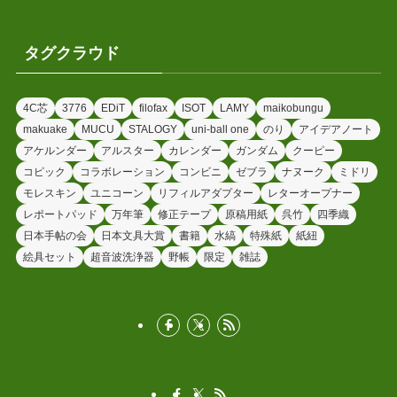
タグクラウド
4C芯
3776
EDiT
filofax
ISOT
LAMY
maikobungu
makuake
MUCU
STALOGY
uni-ball one
のり
アイデアノート
アケルンダー
アルスター
カレンダー
ガンダム
クーピー
コピック
コラボレーション
コンビニ
ゼブラ
ナヌーク
ミドリ
モレスキン
ユニコーン
リフィルアダプター
レターオープナー
レポートパッド
万年筆
修正テープ
原稿用紙
呉竹
四季織
日本手帖の会
日本文具大賞
書籍
水縞
特殊紙
紙紐
絵具セット
超音波洗浄器
野帳
限定
雑誌