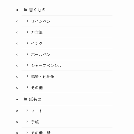
書くもの
サインペン
万年筆
インク
ボールペン
シャープペンシル
鉛筆・色鉛筆
その他
紙もの
ノート
手帳
その他、紙