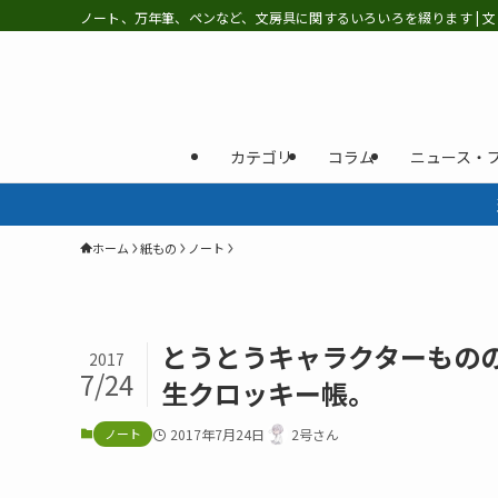
ノート、万年筆、ペンなど、文房具に関するいろいろを綴ります | 文
カテゴリ
コラム
ニュース・
ホーム
紙もの
ノート
とうとうキャラクターもの
2017
7/24
生クロッキー帳。
ノート
2017年7月24日
2号さん