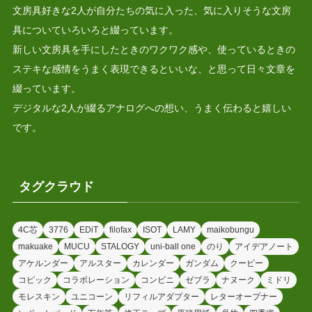
文房具好きな2人が自分たちの気に入った、気に入りそうな文房
具についていろいろと綴っています。
新しい文房具を手にしたときのワクワク感や、使っているときの
ステキな感情をうまく表現できるといいな、と思って日々文章を
綴っています。
デジタルな2人が綴るアナログへの想い、うまく伝わると嬉しい
です。
タグクラウド
4C芯
3776
EDiT
filofax
ISOT
LAMY
maikobungu
makuake
MUCU
STALOGY
uni-ball one
のり
アイデアノート
アケルンダー
アルスター
カレンダー
ガンダム
クーピー
コピック
コラボレーション
コンビニ
ゼブラ
ナヌーク
ミドリ
モレスキン
ユニコーン
リフィルアダプター
レターオープナー