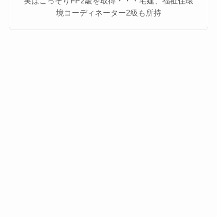
実はこっそりFP2級を取得・・・宅建、福祉住環
境コーディネーター2級も所持