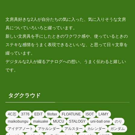
文房具好きな2人が自分たちの気に入った、気に入りそうな文房
具についていろいろと綴っています。
新しい文房具を手にしたときのワクワク感や、使っているときの
ステキな感情をうまく表現できるといいな、と思って日々文章を
綴っています。
デジタルな2人が綴るアナログへの想い、うまく伝わると嬉しい
です。
タグクラウド
4C芯
3776
EDiT
filofax
FLOATUNE
ISOT
LAMY
maikobungu
makuake
MUCU
STALOGY
uni-ball one
のり
アイデアノート
アケルンダー
アルスター
カレンダー
ガンダム