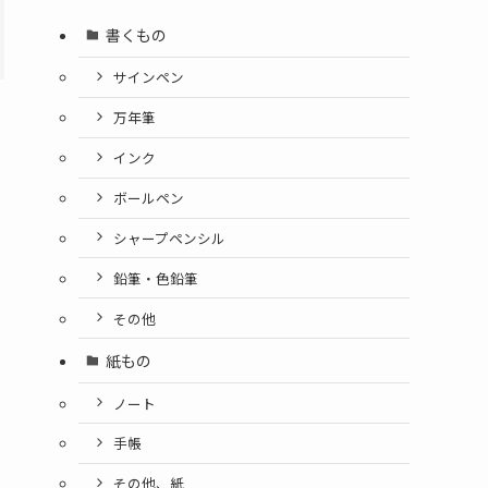
書くもの
サインペン
万年筆
インク
ボールペン
シャープペンシル
鉛筆・色鉛筆
その他
紙もの
ノート
手帳
その他、紙