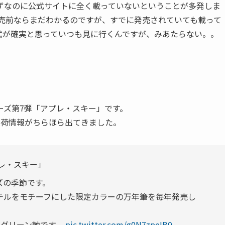
ずなのに公式サイトに全く載っていないということが多発しま
発売前ならまだわかるのですが、すでに発売されていても載って
式が確実と思っていつも見に行くんですが、みあたらない。。
。
ーズ第7弾「アプレ・スキー」です。
、入荷情報がちらほら出てきました。
プレ・スキー」
ズの季節です。
テルをモチーフにした限定カラーの万年筆を毎年発売し
のグリーン軸です。
pic.twitter.com/g0N7zpeIB0