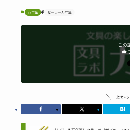
万年筆
セーラー万年筆
この
よかっ
プレジール万年筆にカラーオブザイヤー2018