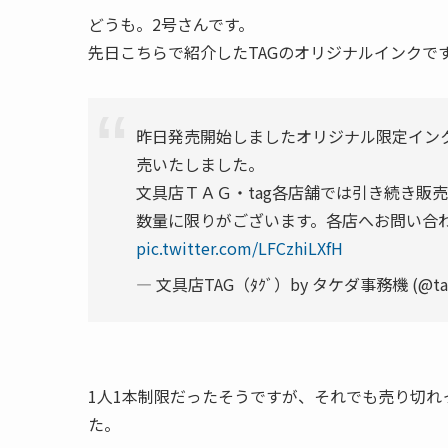
どうも。2号さんです。
先日こちらで紹介したTAGのオリジナルインクで
昨日発売開始しましたオリジナル限定イン
売いたしました。
文具店ＴＡＧ・tag各店舗では引き続き販
数量に限りがございます。各店へお問い合
pic.twitter.com/LFCzhiLXfH
— 文具店TAG（ﾀｸﾞ）by タケダ事務機 (@take
1人1本制限だったそうですが、それでも売り切れっ
た。