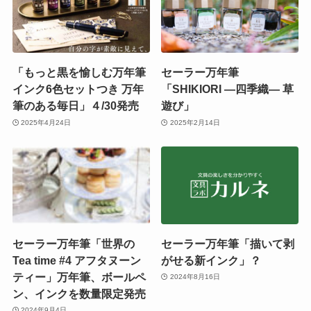
「もっと黒を愉しむ万年筆
セーラー万年筆
インク6色セットつき 万年
「SHIKIORI ―四季織― 草
筆のある毎日」４/30発売
遊び」
2025年4月24日
2025年2月14日
セーラー万年筆「世界の
セーラー万年筆「描いて剥
Tea time #4 アフタヌーン
がせる新インク」？
ティー」万年筆、ボールペ
2024年8月16日
ン、インクを数量限定発売
2024年9月4日