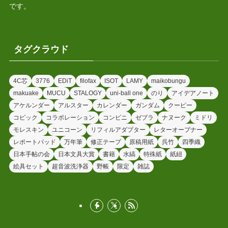
です。
タグクラウド
4C芯
3776
EDiT
filofax
ISOT
LAMY
maikobungu
makuake
MUCU
STALOGY
uni-ball one
のり
アイデアノート
アケルンダー
アルスター
カレンダー
ガンダム
クーピー
コピック
コラボレーション
コンビニ
ゼブラ
ナヌーク
ミドリ
モレスキン
ユニコーン
リフィルアダプター
レターオープナー
レポートパッド
万年筆
修正テープ
原稿用紙
呉竹
四季織
日本手帖の会
日本文具大賞
書籍
水縞
特殊紙
紙紐
絵具セット
超音波洗浄器
野帳
限定
雑誌