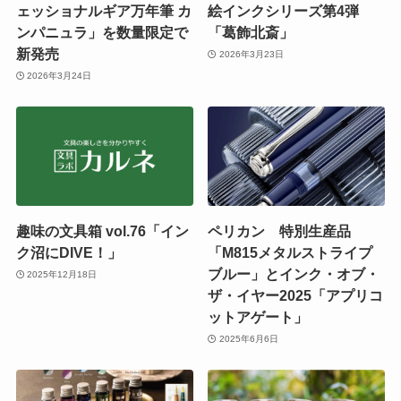
ェッショナルギア万年筆 カ
絵インクシリーズ第4弾
ンパニュラ」を数量限定で
「葛飾北斎」
新発売
2026年3月23日
2026年3月24日
趣味の文具箱 vol.76「イン
ペリカン 特別生産品
ク沼にDIVE！」
「M815メタルストライプ
ブルー」とインク・オブ・
2025年12月18日
ザ・イヤー2025「アプリコ
ットアゲート」
2025年6月6日