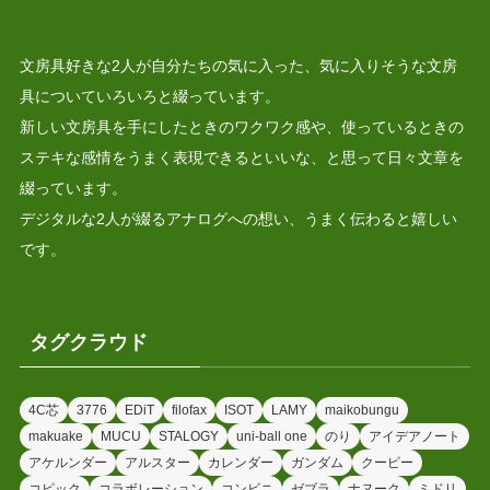
文房具好きな2人が自分たちの気に入った、気に入りそうな文房
具についていろいろと綴っています。
新しい文房具を手にしたときのワクワク感や、使っているときの
ステキな感情をうまく表現できるといいな、と思って日々文章を
綴っています。
デジタルな2人が綴るアナログへの想い、うまく伝わると嬉しい
です。
タグクラウド
4C芯
3776
EDiT
filofax
ISOT
LAMY
maikobungu
makuake
MUCU
STALOGY
uni-ball one
のり
アイデアノート
アケルンダー
アルスター
カレンダー
ガンダム
クーピー
コピック
コラボレーション
コンビニ
ゼブラ
ナヌーク
ミドリ