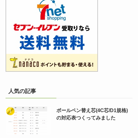
人気の記事
ボールペン替え芯(4C芯/D1規格)
の対応表つくってみました