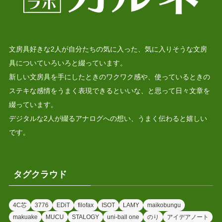
文房具好きな2人が自分たちの気に入った、気に入りそうな文房
具についていろいろと綴っています。
新しい文房具を手にしたときのワクワク感や、使っているときの
ステキな感情をうまく表現できるといいな、と思って日々文章を
綴っています。
デジタルな2人が綴るアナログへの想い、うまく伝わると嬉しい
です。
タグクラウド
4C芯
3776
EDiT
filofax
ISOT
LAMY
maikobungu
makuake
MUCU
STALOGY
uni-ball one
のり
アイデアノート