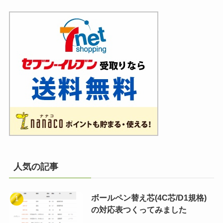
人気の記事
ボールペン替え芯(4C芯/D1規格)
の対応表つくってみました