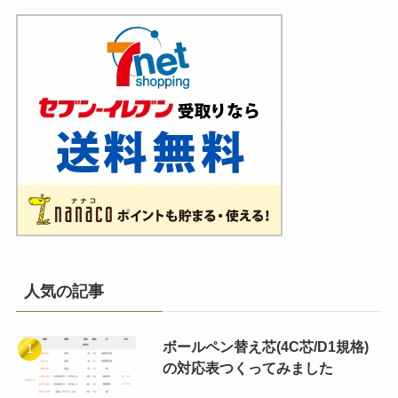
人気の記事
ボールペン替え芯(4C芯/D1規格)
の対応表つくってみました