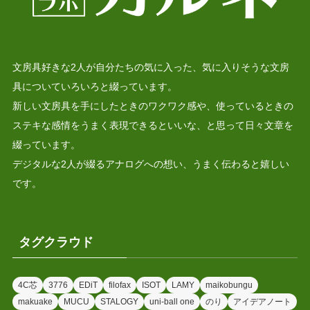
文房具好きな2人が自分たちの気に入った、気に入りそうな文房
具についていろいろと綴っています。
新しい文房具を手にしたときのワクワク感や、使っているときの
ステキな感情をうまく表現できるといいな、と思って日々文章を
綴っています。
デジタルな2人が綴るアナログへの想い、うまく伝わると嬉しい
です。
タグクラウド
4C芯
3776
EDiT
filofax
ISOT
LAMY
maikobungu
makuake
MUCU
STALOGY
uni-ball one
のり
アイデアノート