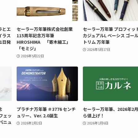
ラとエ
セーラー万年筆株式会社創業
セーラー万年筆 プロフィッ
イラス
115周年記念万年筆
カジュアルL ベーシス ゴー
31日発
HIROSHIMA 「寄木細工」
トリム 万年筆
「モミジ」
2026年5月17日
2026年5月22日
念
プラチナ万年筆 ＃3776 センチ
セーラー万年筆、2026年2
プロフェッ
ュリー、Ver. 2.0誕生
ら値上げ！
パニュ
2026年2月2日
2026年1月6日