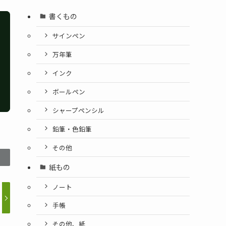
書くもの
サインペン
万年筆
インク
ボールペン
シャープペンシル
鉛筆・色鉛筆
その他
紙もの
ノート
手帳
その他、紙