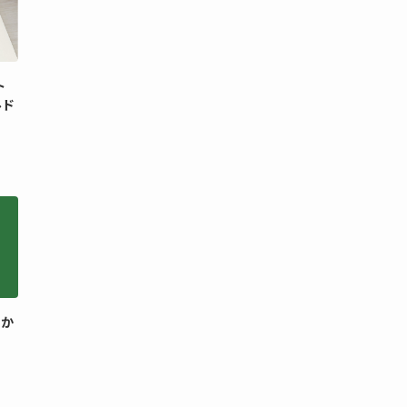
ト
ルド
月か