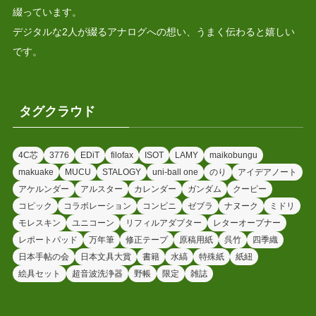
綴っています。
デジタルな2人が綴るアナログへの想い、うまく伝わると嬉しい
です。
タグクラウド
4C芯
3776
EDiT
filofax
ISOT
LAMY
maikobungu
makuake
MUCU
STALOGY
uni-ball one
のり
アイデアノート
アケルンダー
アルスター
カレンダー
ガンダム
クーピー
コピック
コラボレーション
コンビニ
ゼブラ
ナヌーク
ミドリ
モレスキン
ユニコーン
リフィルアダプター
レターオープナー
レポートパッド
万年筆
修正テープ
原稿用紙
呉竹
四季織
日本手帖の会
日本文具大賞
書籍
水縞
特殊紙
紙紐
絵具セット
超音波洗浄器
野帳
限定
雑誌