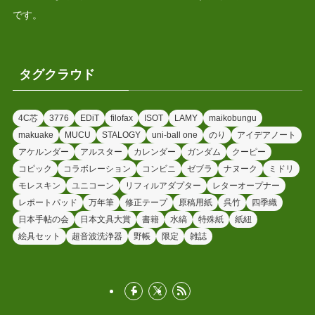
です。
タグクラウド
4C芯
3776
EDiT
filofax
ISOT
LAMY
maikobungu
makuake
MUCU
STALOGY
uni-ball one
のり
アイデアノート
アケルンダー
アルスター
カレンダー
ガンダム
クーピー
コピック
コラボレーション
コンビニ
ゼブラ
ナヌーク
ミドリ
モレスキン
ユニコーン
リフィルアダプター
レターオープナー
レポートパッド
万年筆
修正テープ
原稿用紙
呉竹
四季織
日本手帖の会
日本文具大賞
書籍
水縞
特殊紙
紙紐
絵具セット
超音波洗浄器
野帳
限定
雑誌