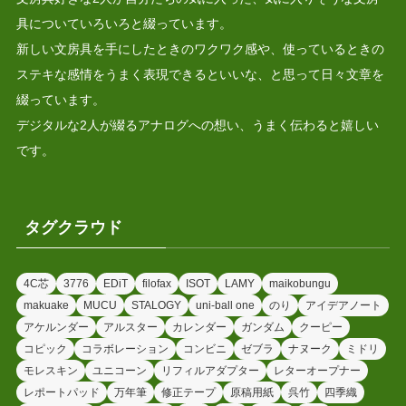
具についていろいろと綴っています。
新しい文房具を手にしたときのワクワク感や、使っているときの
ステキな感情をうまく表現できるといいな、と思って日々文章を
綴っています。
デジタルな2人が綴るアナログへの想い、うまく伝わると嬉しい
です。
タグクラウド
4C芯
3776
EDiT
filofax
ISOT
LAMY
maikobungu
makuake
MUCU
STALOGY
uni-ball one
のり
アイデアノート
アケルンダー
アルスター
カレンダー
ガンダム
クーピー
コピック
コラボレーション
コンビニ
ゼブラ
ナヌーク
ミドリ
モレスキン
ユニコーン
リフィルアダプター
レターオープナー
レポートパッド
万年筆
修正テープ
原稿用紙
呉竹
四季織