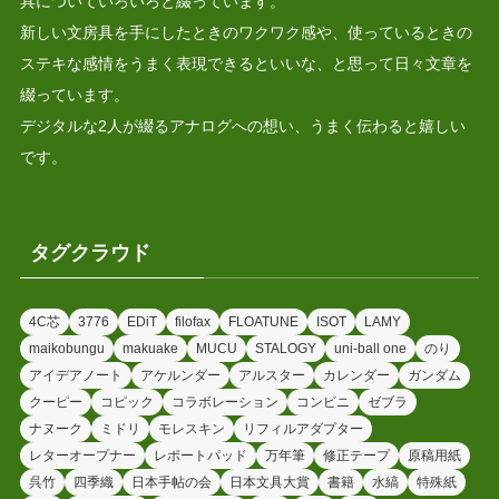
具についていろいろと綴っています。
新しい文房具を手にしたときのワクワク感や、使っているときの
ステキな感情をうまく表現できるといいな、と思って日々文章を
綴っています。
デジタルな2人が綴るアナログへの想い、うまく伝わると嬉しい
です。
タグクラウド
4C芯
3776
EDiT
filofax
FLOATUNE
ISOT
LAMY
maikobungu
makuake
MUCU
STALOGY
uni-ball one
のり
アイデアノート
アケルンダー
アルスター
カレンダー
ガンダム
クーピー
コピック
コラボレーション
コンビニ
ゼブラ
ナヌーク
ミドリ
モレスキン
リフィルアダプター
レターオープナー
レポートパッド
万年筆
修正テープ
原稿用紙
呉竹
四季織
日本手帖の会
日本文具大賞
書籍
水縞
特殊紙