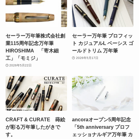
セーラー万年筆株式会社創
セーラー万年筆 プロフィッ
業115周年記念万年筆
ト カジュアルL ベーシス ゴ
HIROSHIMA 「寄木細
ールドトリム 万年筆
工」「モミジ」
2026年5月17日
2026年5月22日
CRAFT & CURATE 蒔絵
ancoraオープン5周年記念
が彩る万年筆したがきで
「5th anniversary プロフ
す。
ェッショナルギア万年筆 カ