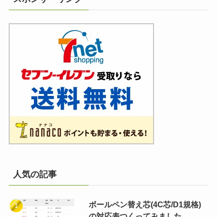
人気の記事
ボールペン替え芯(4C芯/D1規格)
の対応表つくってみました