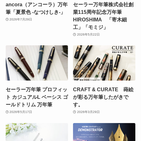
ancora（アンコーラ）万年
セーラー万年筆株式会社創
筆「夏景色 -なつけしき-」
業115周年記念万年筆
HIROSHIMA 「寄木細
2026年7月29日
工」「モミジ」
2026年5月22日
セーラー万年筆 プロフィッ
CRAFT & CURATE 蒔絵
ト カジュアルL ベーシス ゴ
が彩る万年筆したがきで
ールドトリム 万年筆
す。
2026年5月17日
2026年3月29日