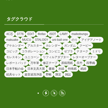
タグクラウド
4C芯
3776
EDiT
filofax
ISOT
LAMY
maikobungu
makuake
MUCU
STALOGY
uni-ball one
のり
アイデアノート
アケルンダー
アルスター
カレンダー
ガンダム
クーピー
コピック
コラボレーション
コンビニ
ゼブラ
ナヌーク
ミドリ
モレスキン
ユニコーン
リフィルアダプター
レターオープナー
レポートパッド
万年筆
修正テープ
原稿用紙
呉竹
四季織
日本手帖の会
日本文具大賞
書籍
水縞
特殊紙
紙紐
絵具セット
超音波洗浄器
野帳
限定
雑誌