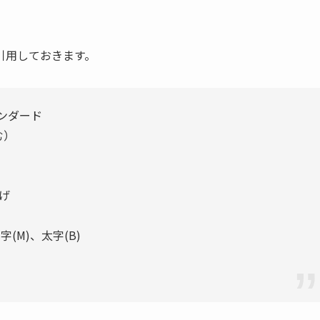
引用しておきます。
ンダード
む）
げ
字(M)、太字(B)