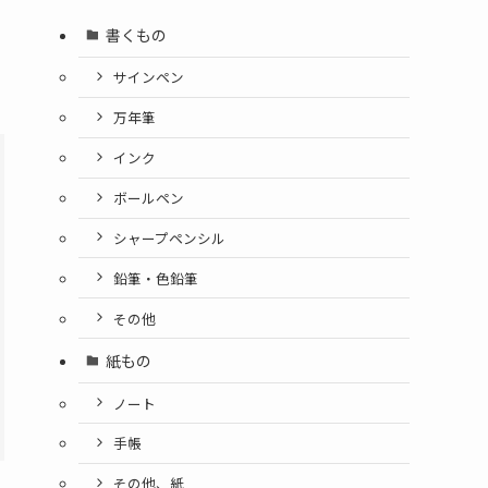
書くもの
サインペン
万年筆
インク
ボールペン
シャープペンシル
鉛筆・色鉛筆
その他
紙もの
ノート
手帳
その他、紙