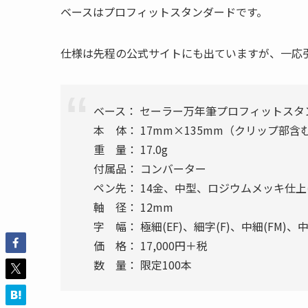
ベースはプロフィットスタンダードです。
仕様は先程の公式サイトにも出ていますが、一応
ベース： セーラー万年筆プロフィットスタ
本 体： 17mm×135mm（クリップ部含
重 量： 17.0g
付属品： コンバーター
ペン先： 14金、中型、ロジウムメッキ仕上
軸 径： 12mm
字 幅： 極細(EF)、細字(F)、中細(FM)、中
価 格： 17,000円＋税
数 量： 限定100本