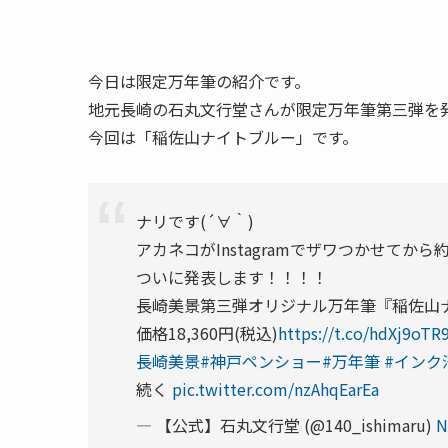
今日は限定万年筆の紹介です。
地元長崎の石丸文行堂さんが限定万年筆第三弾を
今回は「稲佐山ナイトブルー」です。
ナリです(´∀｀)
アカネコがInstagramでザワつかせてから約
ついに発表します！！！！
長崎美景第三弾オリジナル万年筆『稲佐山
価格18,360円(税込)
https://t.co/hdXj9oTR
長崎美景
#神戸ペンショー
#万年筆
#インク
続く
pic.twitter.com/nzAhqEarEa
— 【公式】石丸文行堂 (@140_ishimaru)
N