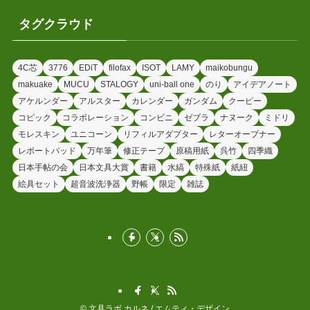
タグクラウド
4C芯
3776
EDiT
filofax
ISOT
LAMY
maikobungu
makuake
MUCU
STALOGY
uni-ball one
のり
アイデアノート
アケルンダー
アルスター
カレンダー
ガンダム
クーピー
コピック
コラボレーション
コンビニ
ゼブラ
ナヌーク
ミドリ
モレスキン
ユニコーン
リフィルアダプター
レターオープナー
レポートパッド
万年筆
修正テープ
原稿用紙
呉竹
四季織
日本手帖の会
日本文具大賞
書籍
水縞
特殊紙
紙紐
絵具セット
超音波洗浄器
野帳
限定
雑誌
©
文具ラボ カルネ / エムティ・デザイン