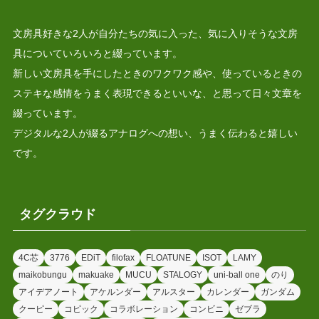
文房具好きな2人が自分たちの気に入った、気に入りそうな文房
具についていろいろと綴っています。
新しい文房具を手にしたときのワクワク感や、使っているときの
ステキな感情をうまく表現できるといいな、と思って日々文章を
綴っています。
デジタルな2人が綴るアナログへの想い、うまく伝わると嬉しい
です。
タグクラウド
4C芯
3776
EDiT
filofax
FLOATUNE
ISOT
LAMY
maikobungu
makuake
MUCU
STALOGY
uni-ball one
のり
アイデアノート
アケルンダー
アルスター
カレンダー
ガンダム
クーピー
コピック
コラボレーション
コンビニ
ゼブラ