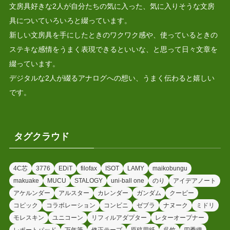
文房具好きな2人が自分たちの気に入った、気に入りそうな文房
具についていろいろと綴っています。
新しい文房具を手にしたときのワクワク感や、使っているときの
ステキな感情をうまく表現できるといいな、と思って日々文章を
綴っています。
デジタルな2人が綴るアナログへの想い、うまく伝わると嬉しい
です。
タグクラウド
4C芯
3776
EDiT
filofax
ISOT
LAMY
maikobungu
makuake
MUCU
STALOGY
uni-ball one
のり
アイデアノート
アケルンダー
アルスター
カレンダー
ガンダム
クーピー
コピック
コラボレーション
コンビニ
ゼブラ
ナヌーク
ミドリ
モレスキン
ユニコーン
リフィルアダプター
レターオープナー
レポートパッド
万年筆
修正テープ
原稿用紙
呉竹
四季織