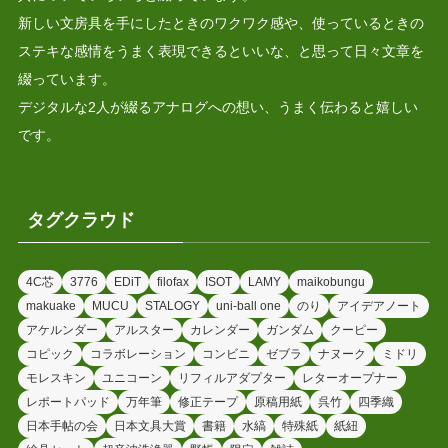
新しい文房具を手にしたときのワクワク感や、使っているときの
ステキな感情をうまく表現できるといいな、と思って日々文章を
綴っています。
デジタルな2人が綴るアナログへの想い、うまく伝わると嬉しい
です。
タグクラウド
4C芯
3776
EDiT
filofax
ISOT
LAMY
maikobungu
makuake
MUCU
STALOGY
uni-ball one
のり
アイデアノート
アケルンダー
アルスター
カレンダー
ガンダム
クーピー
コピック
コラボレーション
コンビニ
ゼブラ
ナヌーク
ミドリ
モレスキン
ユニコーン
リフィルアダプター
レターオープナー
レポートパッド
万年筆
修正テープ
原稿用紙
呉竹
四季織
日本手帖の会
日本文具大賞
書籍
水縞
特殊紙
紙紐