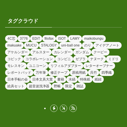
タグクラウド
4C芯
3776
EDiT
filofax
ISOT
LAMY
maikobungu
makuake
MUCU
STALOGY
uni-ball one
のり
アイデアノート
アケルンダー
アルスター
カレンダー
ガンダム
クーピー
コピック
コラボレーション
コンビニ
ゼブラ
ナヌーク
ミドリ
モレスキン
ユニコーン
リフィルアダプター
レターオープナー
レポートパッド
万年筆
修正テープ
原稿用紙
呉竹
四季織
日本手帖の会
日本文具大賞
書籍
水縞
特殊紙
紙紐
絵具セット
超音波洗浄器
野帳
限定
雑誌