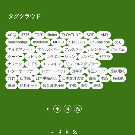
タグクラウド
4C芯
3776
EDiT
filofax
FLOATUNE
ISOT
LAMY
maikobungu
makuake
MUCU
STALOGY
uni-ball one
のり
アイデアノート
アケルンダー
アルスター
カレンダー
ガンダム
クーピー
コピック
コラボレーション
コンビニ
ゼブラ
ナヌーク
ミドリ
モレスキン
リフィルアダプター
レターオープナー
レポートパッド
万年筆
修正テープ
原稿用紙
呉竹
四季織
日本手帖の会
日本文具大賞
書籍
水縞
特殊紙
紙紐
絵具セット
超音波洗浄器
野帳
限定
雑誌