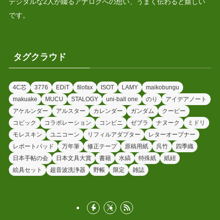
デジタルな2人が綴るアナログへの想い、うまく伝わると嬉しい
です。
タグクラウド
4C芯
3776
EDiT
filofax
ISOT
LAMY
maikobungu
makuake
MUCU
STALOGY
uni-ball one
のり
アイデアノート
アケルンダー
アルスター
カレンダー
ガンダム
クーピー
コピック
コラボレーション
コンビニ
ゼブラ
ナヌーク
ミドリ
モレスキン
ユニコーン
リフィルアダプター
レターオープナー
レポートパッド
万年筆
修正テープ
原稿用紙
呉竹
四季織
日本手帖の会
日本文具大賞
書籍
水縞
特殊紙
紙紐
絵具セット
超音波洗浄器
野帳
限定
雑誌