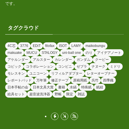
です。
タグクラウド
4C芯
3776
EDiT
filofax
ISOT
LAMY
maikobungu
makuake
MUCU
STALOGY
uni-ball one
のり
アイデアノート
アケルンダー
アルスター
カレンダー
ガンダム
クーピー
コピック
コラボレーション
コンビニ
ゼブラ
ナヌーク
ミドリ
モレスキン
ユニコーン
リフィルアダプター
レターオープナー
レポートパッド
万年筆
修正テープ
原稿用紙
呉竹
四季織
日本手帖の会
日本文具大賞
書籍
水縞
特殊紙
紙紐
絵具セット
超音波洗浄器
野帳
限定
雑誌