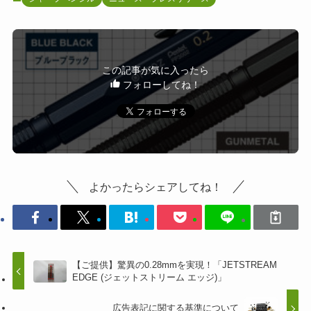
この記事が気に入ったら
フォローしてね！
よかったらシェアしてね！
【ご提供】驚異の0.28mmを実現！「JETSTREAM
EDGE (ジェットストリーム エッジ)」
広告表記に関する基準について