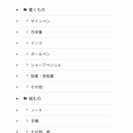
書くもの
サインペン
万年筆
インク
ボールペン
シャープペンシル
鉛筆・色鉛筆
その他
紙もの
ノート
手帳
その他、紙