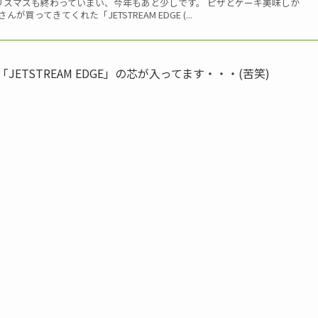
クリスマスも終わっていまい、今年もあと少しです。 ピザとケーキ美味しか
が買ってきてくれた「JETSTREAM EDGE (...
TSTREAM EDGE」の芯が入ってます・・・(苦笑)