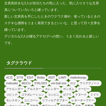
文房具好きな2人が自分たちの気に入った、気に入りそうな文房
具についていろいろと綴っています。
新しい文房具を手にしたときのワクワク感や、使っているときの
ステキな感情をうまく表現できるといいな、と思って日々文章を
綴っています。
デジタルな2人が綴るアナログへの想い、うまく伝わると嬉しい
です。
タグクラウド
4C芯
3776
EDiT
filofax
ISOT
LAMY
maikobungu
makuake
MUCU
STALOGY
uni-ball one
のり
アイデアノート
アケルンダー
アルスター
カレンダー
ガンダム
クーピー
コピック
コラボレーション
コンビニ
ゼブラ
ナヌーク
ミドリ
モレスキン
ユニコーン
リフィルアダプター
レターオープナー