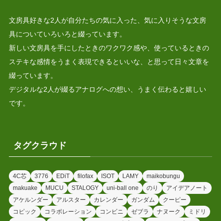
文房具好きな2人が自分たちの気に入った、気に入りそうな文房
具についていろいろと綴っています。
新しい文房具を手にしたときのワクワク感や、使っているときの
ステキな感情をうまく表現できるといいな、と思って日々文章を
綴っています。
デジタルな2人が綴るアナログへの想い、うまく伝わると嬉しい
です。
タグクラウド
4C芯
3776
EDiT
filofax
ISOT
LAMY
maikobungu
makuake
MUCU
STALOGY
uni-ball one
のり
アイデアノート
アケルンダー
アルスター
カレンダー
ガンダム
クーピー
コピック
コラボレーション
コンビニ
ゼブラ
ナヌーク
ミドリ