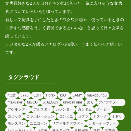
文房具好きな2人が自分たちの気に入った、気に入りそうな文房
具についていろいろと綴っています。
新しい文房具を手にしたときのワクワク感や、使っているときの
ステキな感情をうまく表現できるといいな、と思って日々文章を
綴っています。
デジタルな2人が綴るアナログへの想い、うまく伝わると嬉しい
です。
タグクラウド
4C芯
3776
EDiT
filofax
ISOT
LAMY
maikobungu
makuake
MUCU
STALOGY
uni-ball one
のり
アイデアノート
アケルンダー
アルスター
カレンダー
ガンダム
クーピー
コピック
コラボレーション
コンビニ
ゼブラ
ナヌーク
ミドリ
モレスキン
ユニコーン
リフィルアダプター
レターオープナー
レポートパッド
万年筆
修正テープ
原稿用紙
呉竹
四季織