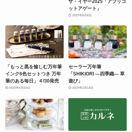
ザ・イヤー2025「アプリコ
ットアゲート」
2025年6月6日
「もっと黒を愉しむ万年筆
セーラー万年筆
インク6色セットつき 万年
「SHIKIORI ―四季織― 草
筆のある毎日」４/30発売
遊び」
2025年4月24日
2025年2月14日