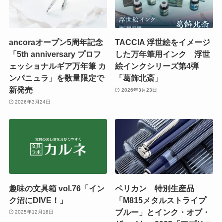
ancoraオープン5周年記念
TACCIA 浮世絵をイメージ
「5th anniversary プロフ
した万年筆用インク 浮世
ェッショナルギア万年筆 カ
絵インクシリーズ第4弾
ンパニュラ」を数量限定で
「葛飾北斎」
新発売
2026年3月23日
2026年3月24日
趣味の文具箱 vol.76「イン
ペリカン 特別生産品
ク沼にDIVE！」
「M815メタルストライプ
ブルー」とインク・オブ・
2025年12月18日