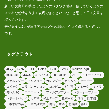
新しい文房具を手にしたときのワクワク感や、使っているときの
ステキな感情をうまく表現できるといいな、と思って日々文章を
綴っています。
デジタルな2人が綴るアナログへの想い、うまく伝わると嬉しい
です。
タグクラウド
4C芯
3776
EDiT
filofax
ISOT
LAMY
maikobungu
makuake
MUCU
STALOGY
uni-ball one
のり
アイデアノート
アケルンダー
アルスター
カレンダー
ガンダム
クーピー
コピック
コラボレーション
コンビニ
ゼブラ
ナヌーク
ミドリ
モレスキン
ユニコーン
リフィルアダプター
レターオープナー
レポートパッド
万年筆
修正テープ
原稿用紙
呉竹
四季織
日本手帖の会
日本文具大賞
書籍
水縞
特殊紙
紙紐