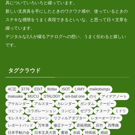
具についていろいろと綴っています。
新しい文房具を手にしたときのワクワク感や、使っているときの
ステキな感情をうまく表現できるといいな、と思って日々文章を
綴っています。
デジタルな2人が綴るアナログへの想い、うまく伝わると嬉しい
です。
タグクラウド
4C芯
3776
EDiT
filofax
ISOT
LAMY
maikobungu
makuake
MUCU
STALOGY
uni-ball one
のり
アイデアノート
アケルンダー
アルスター
カレンダー
ガンダム
クーピー
コピック
コラボレーション
コンビニ
ゼブラ
ナヌーク
ミドリ
モレスキン
ユニコーン
リフィルアダプター
レターオープナー
レポートパッド
万年筆
修正テープ
原稿用紙
呉竹
四季織
日本手帖の会
日本文具大賞
書籍
水縞
特殊紙
紙紐