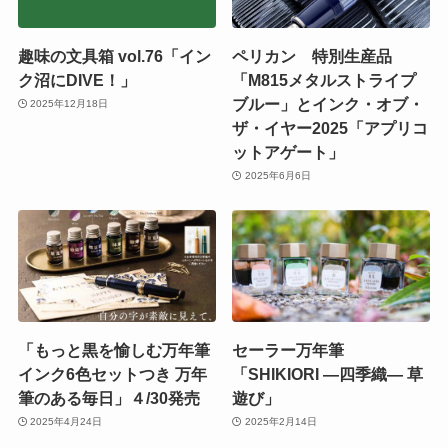
趣味の文具箱 vol.76「イン
ペリカン 特別生産品
ク沼にDIVE！」
「M815メタルストライプ
ブルー」とインク・オブ・
2025年12月18日
ザ・イヤー2025「アプリコ
ットアゲート」
2025年6月6日
「もっと黒を愉しむ万年筆
セーラー万年筆
インク6色セットつき 万年
「SHIKIORI ―四季織― 草
筆のある毎日」４/30発売
遊び」
2025年4月24日
2025年2月14日