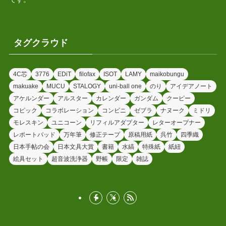
タグクラウド
4C芯
3776
EDiT
filofax
ISOT
LAMY
maikobungu
makuake
MUCU
STALOGY
uni-ball one
のり
アイデアノート
アケルンダー
アルスター
カレンダー
ガンダム
クーピー
コピック
コラボレーション
コンビニ
ゼブラ
ナヌーク
ミドリ
モレスキン
ユニコーン
リフィルアダプター
レターオープナー
レポートパッド
万年筆
修正テープ
原稿用紙
呉竹
四季織
日本手帖の会
日本文具大賞
書籍
水縞
特殊紙
紙紐
絵具セット
超音波洗浄器
野帳
限定
雑誌