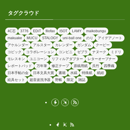
タグクラウド
4C芯
3776
EDiT
filofax
ISOT
LAMY
maikobungu
makuake
MUCU
STALOGY
uni-ball one
のり
アイデアノート
アケルンダー
アルスター
カレンダー
ガンダム
クーピー
コピック
コラボレーション
コンビニ
ゼブラ
ナヌーク
ミドリ
モレスキン
ユニコーン
リフィルアダプター
レターオープナー
レポートパッド
万年筆
修正テープ
原稿用紙
呉竹
四季織
日本手帖の会
日本文具大賞
書籍
水縞
特殊紙
紙紐
絵具セット
超音波洗浄器
野帳
限定
雑誌