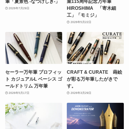
筆「夏景色 -なつけしき-」
業115周年記念万年筆
HIROSHIMA 「寄木細
2026年7月29日
工」「モミジ」
2026年5月22日
セーラー万年筆 プロフィッ
CRAFT & CURATE 蒔絵
ト カジュアルL ベーシス ゴ
が彩る万年筆したがきで
ールドトリム 万年筆
す。
2026年5月17日
2026年3月29日