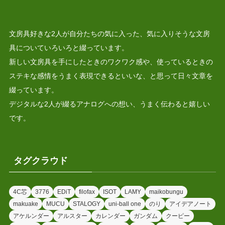
文房具好きな2人が自分たちの気に入った、気に入りそうな文房
具についていろいろと綴っています。
新しい文房具を手にしたときのワクワク感や、使っているときの
ステキな感情をうまく表現できるといいな、と思って日々文章を
綴っています。
デジタルな2人が綴るアナログへの想い、うまく伝わると嬉しい
です。
タグクラウド
4C芯
3776
EDiT
filofax
ISOT
LAMY
maikobungu
makuake
MUCU
STALOGY
uni-ball one
のり
アイデアノート
アケルンダー
アルスター
カレンダー
ガンダム
クーピー