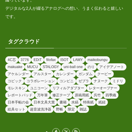
デジタルな2人が綴るアナログへの想い、うまく伝わると嬉しい
です。
タグクラウド
4C芯
3776
EDiT
filofax
ISOT
LAMY
maikobungu
makuake
MUCU
STALOGY
uni-ball one
のり
アイデアノート
アケルンダー
アルスター
カレンダー
ガンダム
クーピー
コピック
コラボレーション
コンビニ
ゼブラ
ナヌーク
ミドリ
モレスキン
ユニコーン
リフィルアダプター
レターオープナー
レポートパッド
万年筆
修正テープ
原稿用紙
呉竹
四季織
日本手帖の会
日本文具大賞
書籍
水縞
特殊紙
紙紐
絵具セット
超音波洗浄器
野帳
限定
雑誌