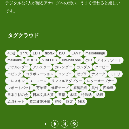
デジタルな2人が綴るアナログへの想い、うまく伝わると嬉しい
です。
タグクラウド
4C芯
3776
EDiT
filofax
ISOT
LAMY
maikobungu
makuake
MUCU
STALOGY
uni-ball one
のり
アイデアノート
アケルンダー
アルスター
カレンダー
ガンダム
クーピー
コピック
コラボレーション
コンビニ
ゼブラ
ナヌーク
ミドリ
モレスキン
ユニコーン
リフィルアダプター
レターオープナー
レポートパッド
万年筆
修正テープ
原稿用紙
呉竹
四季織
日本手帖の会
日本文具大賞
書籍
水縞
特殊紙
紙紐
絵具セット
超音波洗浄器
野帳
限定
雑誌