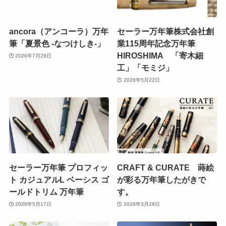
ancora（アンコーラ）万年
セーラー万年筆株式会社創
筆「夏景色 -なつけしき-」
業115周年記念万年筆
HIROSHIMA 「寄木細
2026年7月29日
工」「モミジ」
2026年5月22日
セーラー万年筆 プロフィッ
CRAFT & CURATE 蒔絵
ト カジュアルL ベーシス ゴ
が彩る万年筆したがきで
ールドトリム 万年筆
す。
2026年5月17日
2026年3月29日