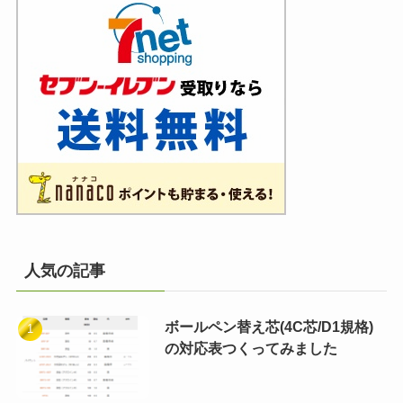
人気の記事
ボールペン替え芯(4C芯/D1規格)
の対応表つくってみました