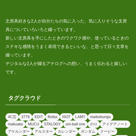
文房具好きな2人が自分たちの気に入った、気に入りそうな文房
具についていろいろと綴っています。
新しい文房具を手にしたときのワクワク感や、使っているときの
ステキな感情をうまく表現できるといいな、と思って日々文章を
綴っています。
デジタルな2人が綴るアナログへの想い、うまく伝わると嬉しい
です。
タグクラウド
4C芯
3776
EDiT
filofax
ISOT
LAMY
maikobungu
makuake
MUCU
STALOGY
uni-ball one
のり
アイデアノート
アケルンダー
アルスター
カレンダー
ガンダム
クーピー