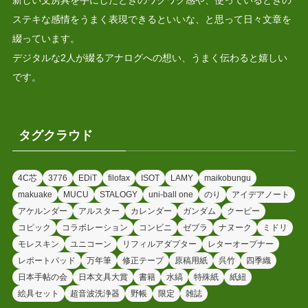
ステキな感情をうまく表現できるといいな、と思って日々文章を
綴っています。
デジタルな2人が綴るアナログへの想い、うまく伝わると嬉しい
です。
タグクラウド
4C芯
3776
EDiT
filofax
ISOT
LAMY
maikobungu
makuake
MUCU
STALOGY
uni-ball one
のり
アイデアノート
アケルンダー
アルスター
カレンダー
ガンダム
クーピー
コピック
コラボレーション
コンビニ
ゼブラ
ナヌーク
ミドリ
モレスキン
ユニコーン
リフィルアダプター
レターオープナー
レポートパッド
万年筆
修正テープ
原稿用紙
呉竹
四季織
日本手帖の会
日本文具大賞
書籍
水縞
特殊紙
紙紐
絵具セット
超音波洗浄器
野帳
限定
雑誌