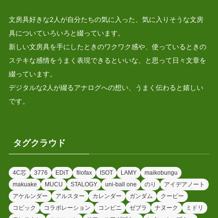
文房具好きな2人が自分たちの気に入った、気に入りそうな文房
具についていろいろと綴っています。
新しい文房具を手にしたときのワクワク感や、使っているときの
ステキな感情をうまく表現できるといいな、と思って日々文章を
綴っています。
デジタルな2人が綴るアナログへの想い、うまく伝わると嬉しい
です。
タグクラウド
4C芯
3776
EDiT
filofax
ISOT
LAMY
maikobungu
makuake
MUCU
STALOGY
uni-ball one
のり
アイデアノート
アケルンダー
アルスター
カレンダー
ガンダム
クーピー
コピック
コラボレーション
コンビニ
ゼブラ
ナヌーク
ミドリ