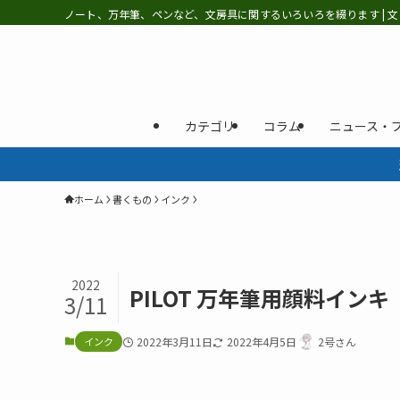
ノート、万年筆、ペンなど、文房具に関するいろいろを綴ります | 文
カテゴリ
コラム
ニュース・
ホーム
書くもの
インク
2022
PILOT 万年筆用顔料インキ
3/11
インク
2022年3月11日
2022年4月5日
2号さん