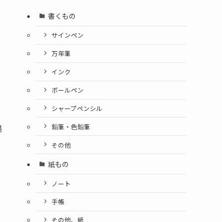
書くもの
サインペン
万年筆
インク
ボールペン
シャープペンシル
鉛筆・色鉛筆
場
その他
紙もの
ノート
手帳
その他、紙