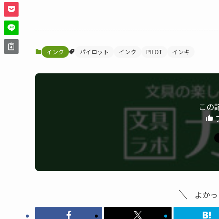
インク
パイロット
インク
PILOT
インキ
この
よかっ