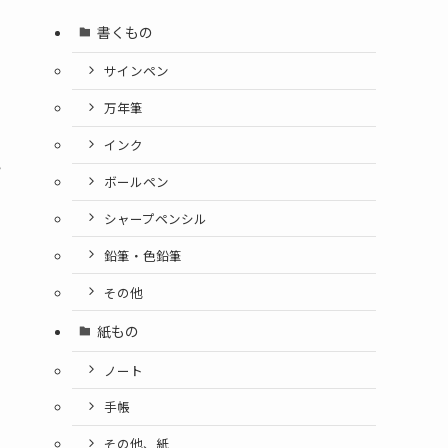
書くもの
サインペン
万年筆
インク
い
ボールペン
シャープペンシル
鉛筆・色鉛筆
その他
紙もの
ノート
手帳
その他、紙