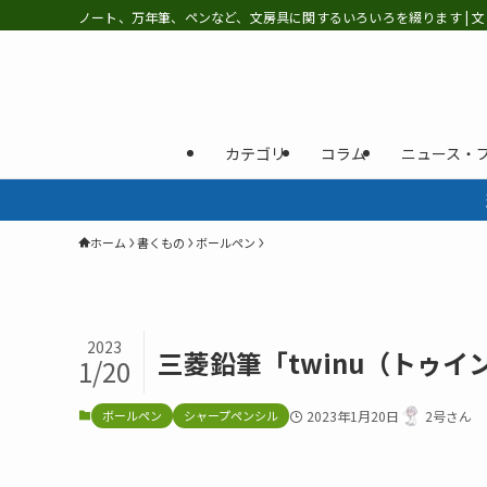
ノート、万年筆、ペンなど、文房具に関するいろいろを綴ります | 文
カテゴリ
コラム
ニュース・
ホーム
書くもの
ボールペン
2023
三菱鉛筆「twinu（トゥイ
1/20
ボールペン
シャープペンシル
2023年1月20日
2号さん