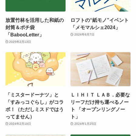
放置竹林を活用した和紙の
ロフトの“紙モノ”イベント
封筒＆ポチ袋
「メモマルシェ2024」
「BabooLetter」
2024年6月7日
2025年2月13日
「ミスタードーナツ」と
ＬＩＨＩＴ ＬＡＢ．必要な
「すみっコぐらし」がコラ
リーフだけ持ち運べるノー
ボ！（ただしミスドではう
ト 「オープンリングノー
ってません）
ト」
2024年2月19日
2024年1月25日