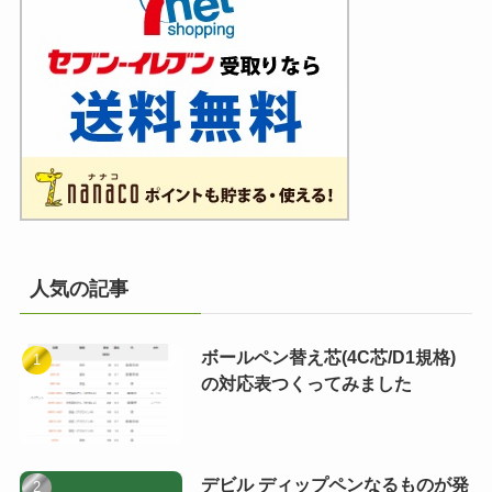
人気の記事
ボールペン替え芯(4C芯/D1規格)
の対応表つくってみました
デビル ディップペンなるものが発