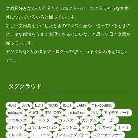
文房具好きな2人が自分たちの気に入った、気に入りそうな文房
具についていろいろと綴っています。
新しい文房具を手にしたときのワクワク感や、使っているときの
ステキな感情をうまく表現できるといいな、と思って日々文章を
綴っています。
デジタルな2人が綴るアナログへの想い、うまく伝わると嬉しい
です。
タグクラウド
4C芯
3776
EDiT
filofax
ISOT
LAMY
maikobungu
makuake
MUCU
STALOGY
uni-ball one
のり
アイデアノート
アケルンダー
アルスター
カレンダー
ガンダム
クーピー
コピック
コラボレーション
コンビニ
ゼブラ
ナヌーク
ミドリ
モレスキン
ユニコーン
リフィルアダプター
レターオープナー