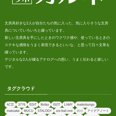
文房具好きな2人が自分たちの気に入った、気に入りそうな文房
具についていろいろと綴っています。
新しい文房具を手にしたときのワクワク感や、使っているときの
ステキな感情をうまく表現できるといいな、と思って日々文章を
綴っています。
デジタルな2人が綴るアナログへの想い、うまく伝わると嬉しい
です。
タグクラウド
4C芯
3776
EDiT
filofax
ISOT
LAMY
maikobungu
makuake
MUCU
STALOGY
uni-ball one
のり
アイデアノート